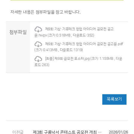
자세한 내용은 첨부파일을 참고 바랍니다.
제9회 기상·기후테크 창업 아이디어 공모전 공고
첨부파일
문.hwpx
(크기:0.518MB , 다운로드:352)
제9회 기상·기후테크 창업 아이디어 공모전 공고문.pdf
(크기:0.413MB , 다운로드:1319)
[최종] 제9회 공모전 포스터.jpg
(크기:1.155MB , 다운
로드:263)
목록보기
이전글
제3회 구름낙서 콘테스트 공모전 개최 알림
2026/01/26