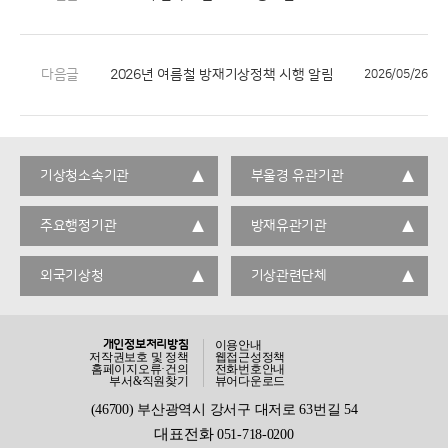
다음글
2026년 여름철 방재기상정책 시행 알림
2026/05/26
기상청소속기관
부울경 유관기관
주요행정기관
방재유관기관
외국기상청
기상관련단체
개인정보처리방침
이용안내
저작권보호 및 정책
웹접근성정책
홈페이지오류·건의
전화번호안내
부서&직원찾기
뷰어다운로드
(46700) 부산광역시 강서구 대저로 63번길 54
대표전화
051-718-0200