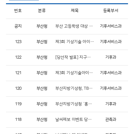
번호
분류
제목
등록부서
공지
부산청
부산 고등학생 대상 기상, 기후 진로 체험 꿈담기 프로그램 안내
기후서비스과
123
부산청
제3회 기상기술 아이디어 공모전 연장 공고
기후서비스과
122
부산청
[당선작 발표] 지구를 살리는 기후변화 표어 공모전
기후과
121
부산청
제3회 기상기술아이디어 공모전 알림
기후서비스과
120
부산청
부산지방기상청, TBN부산·경남교통방송국과 함께하는 1.5ºC가 만드는 운명 교향곡, 기후변화 이벤트
기후서비스과
119
부산청
부산지방기상청 ´홍보관(견학)´ 임시 휴관 알림
기후과
118
부산청
날씨제보 이벤트 당첨자 발표
관측과