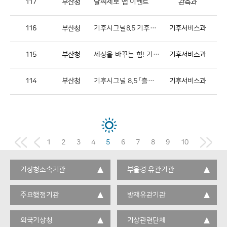
117
부산청
날씨제보 앱 이벤트
관측과
116
부산청
기후시그널8.5 기후샘 연수과정 모집
기후서비스과
115
부산청
세상을 바꾸는 힘! 기술아이디어 공모전 개최
기후서비스과
114
부산청
기후시그널 8.5 「츨동! 찾아가는 생활날씨 해설정보」 운영
기후서비스과
1
2
3
4
5
6
7
8
9
10
기상청소속기관
부울경 유관기관
주요행정기관
방재유관기관
외국기상청
기상관련단체