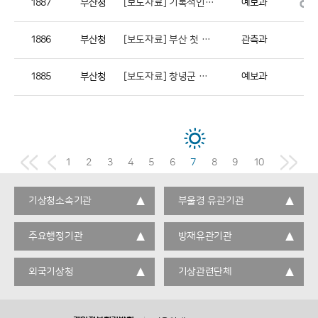
1887
부산청
[보도자료] 기록적인 장마 사실상 마무리, 국지성 집중호우 대비는 계속...
예보과
1886
부산청
[보도자료] 부산 첫 열대야
관측과
1885
부산청
[보도자료] 창녕군 농촌 어르신 대상 맞춤형 폭염 영향예보 서비스 시범운영
예보과
1
2
3
4
5
6
7
8
9
10
기상청소속기관
부울경 유관기관
주요행정기관
방재유관기관
외국기상청
기상관련단체