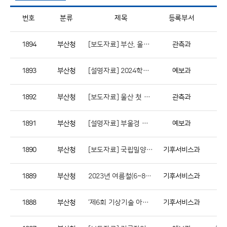
번호
분류
제목
등록부서
1894
부산청
[보도자료] 부산, 울산, 창원 첫 눈 관측
관측과
1893
부산청
[설명자료] 2024학년도 수능일 전후 부울경 기상전망
예보과
1892
부산청
[보도자료] 울산 첫 얼음 관측
관측과
1891
부산청
[설명자료] 부울경 추석연휴 기상전망
예보과
1890
부산청
[보도자료] 국립밀양기상과학관 제3회 기상천외한 과거시험 행사 개최
기후서비스과
1889
부산청
2023년 여름철(6~8월) 부울경 기후분석 결과
기후서비스과
1888
부산청
‘제6회 기상기술 아이디어 공모전’ 시상식 개최
기후서비스과