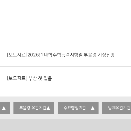
[보도자료]2026년 대학수학능력시험일 부울경 기상전망
[보도자료] 부산 첫 얼음
관
부울경 유관기관
주요행정기관
방재유관기관