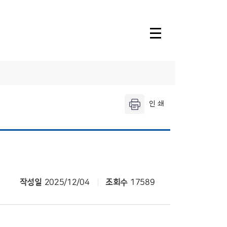
소속기관안내
울산기상대
창원기상대
날씨누리
작성일
2025/12/04
조회수
17589
기상청 행정
전자민원발급