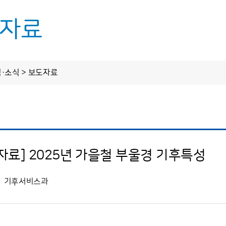
자료
업무
정보 공개
알림·소식
림·소식 > 보도자료
정보공개제도 안내
공지사항
정보공개 청구
보도자료
스업무
사전정보 공개
자료] 2025년 가을철 부울경 기후특성
기후전망
업무추진비
기후자료실
수의 계약 정보
기후서비스과