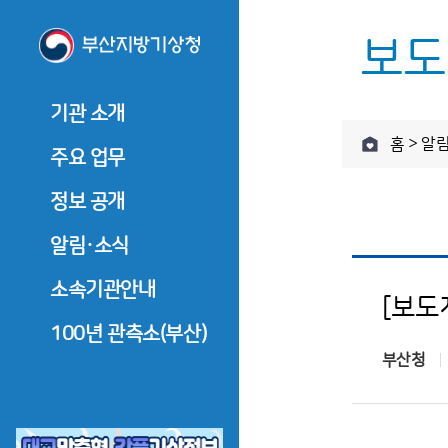
보도
기관 소개
기관 소개
주요 
홈 > 알
기관장 소개
주요 업무
기관장 인사말
관측업무
정보 공개
기관장 소개
관측업무
역대기관장
기관장 인사말
예보업무
정보공개제도 안내
알림·소식
예보업무
기관장과의 대화
역대기관장
기후서비스업무
정보공개 청구
기후서비
기관 연혁
공지사항
소속기관안내
기관장과의 대화
[보도
부울경 
부울경 기후전망
사전정보 공개
조직·직원
기관 연혁
보도자료
울산기상대
100년 관측소(부산)
부울경 
부울경 기후자료실
업무추진비
부산청
찾아오시는 길
조직·직원
창원기상대
수의 계약 정보
찾아오시는 길