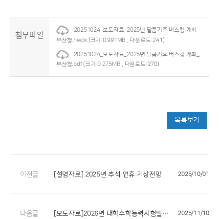
20251024_보도자료_2025년 달콤기후 버스킹 개최_
첨부파일
부산청.hwpx
(크기:0.991MB , 다운로드:241)
20251024_보도자료_2025년 달콤기후 버스킹 개최_
부산청.pdf
(크기:0.275MB , 다운로드:270)
목록보기
이전글
[설명자료] 2025년 추석 연휴 기상전망
2025/10/01
다음글
[보도자료]2026년 대학수학능력시험일 부울경 기상전망
2025/11/10