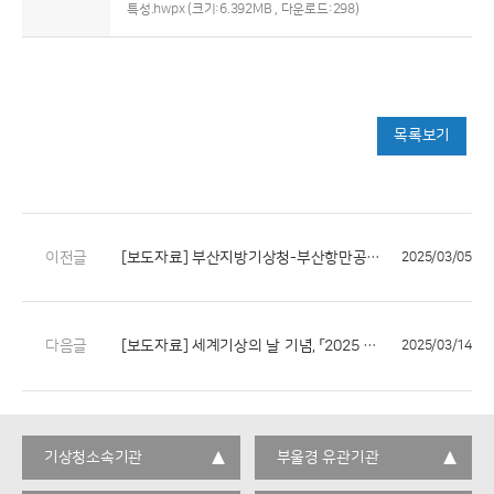
특성.hwpx
(크기:6.392MB , 다운로드:298)
목록보기
이전글
[보도자료] 부산지방기상청-부산항만공사 업무협약 체결
2025/03/05
다음글
[보도자료] 세계기상의 날 기념, 「2025 기상기후사진전」 개최
2025/03/14
기상청소속기관
부울경 유관기관