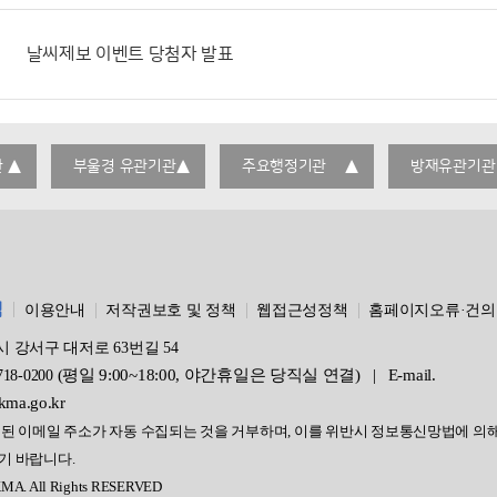
날씨제보 이벤트 당첨자 발표
관
부울경 유관기관
주요행정기관
방재유관기관
침
이용안내
저작권보호 및 정책
웹접근성정책
홈페이지오류·건의
역시 강서구 대저로 63번길 54
(평일 9:00~18:00, 야간휴일은 당직실 연결)
|
E-mail.
718-0200
ma.go.kr
된 이메일 주소가 자동 수집되는 것을 거부하며, 이를 위반시 정보통신망법에 의
기 바랍니다.
KMA. All Rights RESERVED