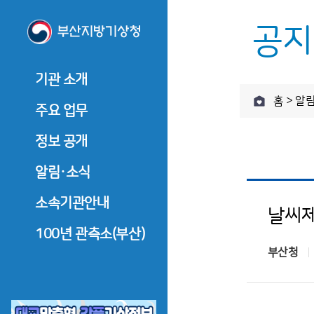
공지
기관 소개
기관 소개
주요 
홈 > 알
기관장 소개
주요 업무
기관장 인사말
관측업무
정보 공개
기관장 소개
관측업무
역대기관장
기관장 인사말
예보업무
정보공개제도 안내
알림·소식
예보업무
기관장과의 대화
역대기관장
기후서비스업무
정보공개 청구
기후서비
기관 연혁
공지사항
소속기관안내
기관장과의 대화
날씨제
부울경 
부울경 기후전망
사전정보 공개
조직·직원
기관 연혁
보도자료
울산기상대
100년 관측소(부산)
부울경 
부울경 기후자료실
업무추진비
부산청
찾아오시는 길
조직·직원
창원기상대
수의 계약 정보
찾아오시는 길