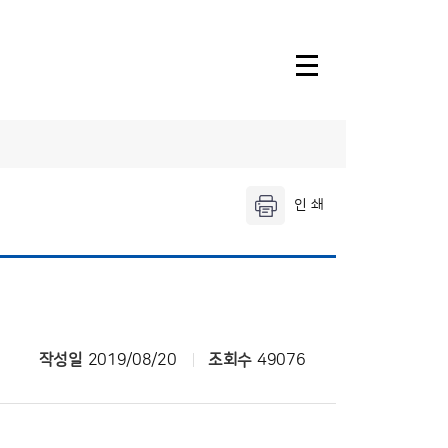
소속기관안내
울산기상대
창원기상대
날씨누리
작성일
2019/08/20
조회수
49076
기상청 행정
전자민원발급