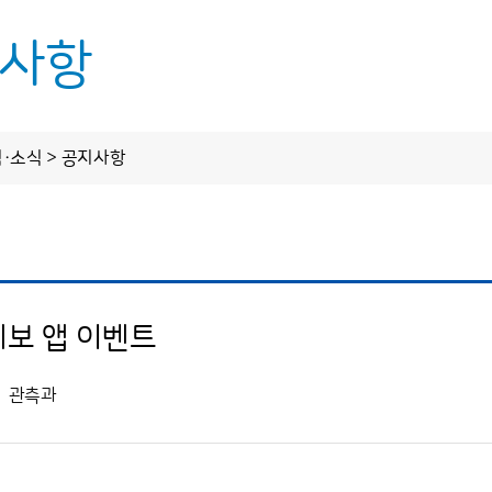
사항
업무
정보 공개
알림·소식
림·소식 > 공지사항
정보공개제도 안내
공지사항
정보공개 청구
보도자료
스업무
사전정보 공개
보 앱 이벤트
기후전망
업무추진비
기후자료실
수의 계약 정보
관측과