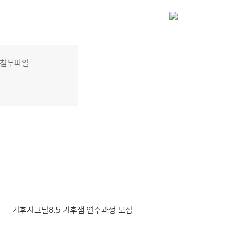
첨부파일
기후시그널8.5 기후샘 연수과정 모집