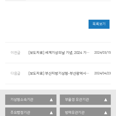
목록보기
이전글
[보도자료] 세계기상의날 기념, 2024 기상기후사진전 개최
2024/03/15
다음글
[보도자료] 부산지방기상청-부산광역시교육청 꿈담기 업무협약 체결
2024/04/23
기상청소속기관
부울경 유관기관
주요행정기관
방재유관기관