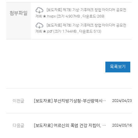
[보도자료] 제7회 기상·기후테크 창업 아이디어 공모전
첨부파일
개최 ★.hwpx
(크기:4.907MB , 다운로드:269)
[보도자료] 제7회 기상·기후테크 창업 아이디어 공모전
개최 ★.pdf
(크기:1.744MB , 다운로드:513)
목록보기
이전글
[보도자료] 부산지방기상청-부산광역시교육청 꿈담기 업무협약 체결
2024/04/23
다음글
[보도자료] 어르신의 폭염 건강 지킴이, 맞춤형 폭염 영향예보 서비스
2024/05/16