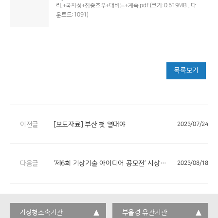
리,+국지성+집중호우+대비는+계속.pdf
(크기:0.519MB , 다
운로드:1091)
목록보기
이전글
[보도자료] 부산 첫 열대야
2023/07/24
다음글
‘제6회 기상기술 아이디어 공모전’ 시상식 개최
2023/08/18
기상청소속기관
부울경 유관기관