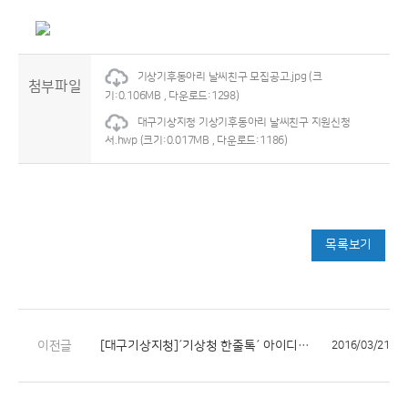
기상기후동아리 날씨친구 모집공고.jpg
(크
첨부파일
기:0.106MB , 다운로드:1298)
대구기상지청 기상기후동아리 날씨친구 지원신청
서.hwp
(크기:0.017MB , 다운로드:1186)
목록보기
이전글
[대구기상지청]´기상청 한줄톡´ 아이디어 공모전 입상작 발표
2016/03/21