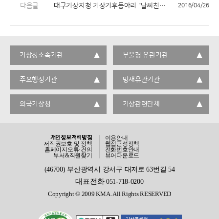
다음글
대구기상지청 기상기후동아리 "날씨친구" 모집기간 연장 안내
2016/04/26
기상청소속기관
부울경 유관기관
주요행정기관
방재유관기관
외국기상청
기상관련단체
개인정보처리방침
이용안내
저작권보호 및 정책
웹접근성정책
홈페이지오류·건의
전화번호안내
부서&직원찾기
뷰어다운로드
(46700) 부산광역시 강서구 대저로 63번길 54
대표전화
051-718-0200
Copyright © 2009 KMA. All Rights RESERVED