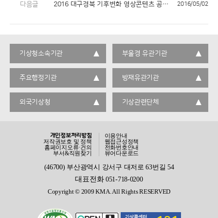
다음글
2016 대구경북 기후변화 영상콘텐츠 공모전 심사결과
2016/05/02
기상청소속기관
부울경 유관기관
주요행정기관
방재유관기관
외국기상청
기상관련단체
개인정보처리방침
이용안내
저작권보호 및 정책
웹접근성정책
홈페이지오류·건의
전화번호안내
부서&직원찾기
뷰어다운로드
(46700) 부산광역시 강서구 대저로 63번길 54
대표전화
051-718-0200
Copyright © 2009 KMA. All Rights RESERVED