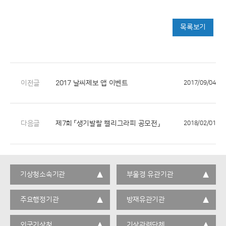
목록보기
이전글
2017 날씨제보 앱 이벤트
2017/09/04
다음글
제7회 「생기발랄 캘리그라피 공모전」
2018/02/01
기상청소속기관
부울경 유관기관
주요행정기관
방재유관기관
외국기상청
기상관련단체