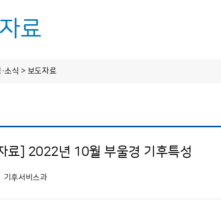
자료
업무
정보 공개
알림·소식
림·소식 > 보도자료
정보공개제도 안내
공지사항
정보공개 청구
보도자료
스업무
사전정보 공개
자료] 2022년 10월 부울경 기후특성
기후전망
업무추진비
기후자료실
수의 계약 정보
기후서비스과