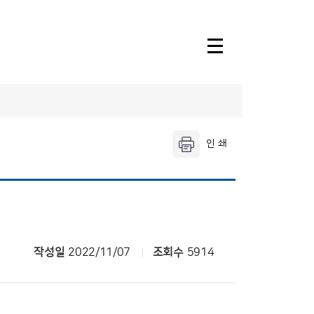
소속기관안내
울산기상대
창원기상대
날씨누리
작성일
2022/11/07
조회수
5914
기상청 행정
전자민원발급