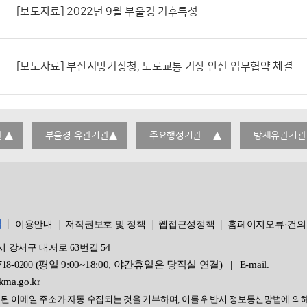
[보도자료] 2022년 9월 부울경 기후특성
[보도자료] 부산지방기상청, 도로교통 기상 안전 업무협약 체결
관
부울경 유관기관
주요행정기관
방재유관기관
침
이용안내
저작권보호 및 정책
웹접근성정책
홈페이지오류·건의
역시 강서구 대저로 63번길 54
(평일 9:00~18:00, 야간휴일은 당직실 연결)
|
E-mail.
718-0200
ma.go.kr
된 이메일 주소가 자동 수집되는 것을 거부하며, 이를 위반시 정보통신망법에 의