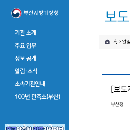
보도
기관 소개
기관 소개
주요 
홈 > 알
기관장 소개
주요 업무
기관장 인사말
관측업무
정보 공개
기관장 소개
관측업무
역대기관장
기관장 인사말
예보업무
정보공개제도 안내
알림·소식
예보업무
기관장과의 대화
역대기관장
기후서비스업무
정보공개 청구
기후서비
기관 연혁
공지사항
소속기관안내
기관장과의 대화
[보도
부울경 
부울경 기후전망
사전정보 공개
조직·직원
기관 연혁
보도자료
울산기상대
100년 관측소(부산)
부울경 
부울경 기후자료실
업무추진비
부산청
찾아오시는 길
조직·직원
창원기상대
수의 계약 정보
찾아오시는 길