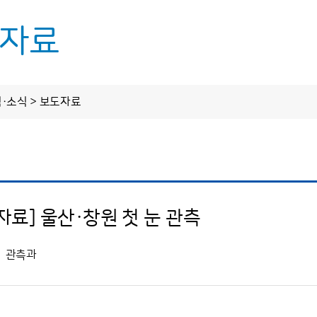
자료
업무
정보 공개
알림·소식
림·소식 > 보도자료
정보공개제도 안내
공지사항
정보공개 청구
보도자료
스업무
사전정보 공개
자료] 울산·창원 첫 눈 관측
기후전망
업무추진비
기후자료실
수의 계약 정보
관측과