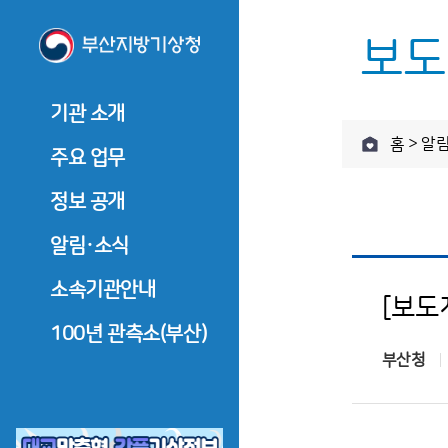
보도
기관 소개
기관 소개
주요 
홈 > 알
기관장 소개
주요 업무
기관장 인사말
관측업무
정보 공개
기관장 소개
관측업무
역대기관장
기관장 인사말
예보업무
정보공개제도 안내
알림·소식
예보업무
기관장과의 대화
역대기관장
기후서비스업무
정보공개 청구
기후서비
기관 연혁
공지사항
소속기관안내
기관장과의 대화
[보도
부울경 
부울경 기후전망
사전정보 공개
조직·직원
기관 연혁
보도자료
울산기상대
100년 관측소(부산)
부울경 
부울경 기후자료실
업무추진비
부산청
찾아오시는 길
조직·직원
창원기상대
수의 계약 정보
찾아오시는 길