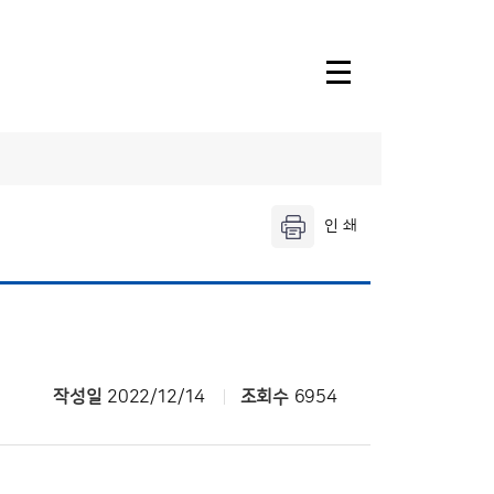
소속기관안내
울산기상대
창원기상대
날씨누리
작성일
2022/12/14
조회수
6954
기상청 행정
전자민원발급