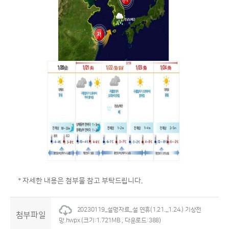
* 자세한 내용은 첨부물 참고 부탁드립니다.
20230119_설명자료_설 연휴(1.21._1.24.) 기상전
첨부파일
망.hwpx
(크기:1.721MB , 다운로드:388)