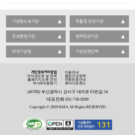
기상청소속기관
부울경 유관기관
주요행정기관
방재유관기관
외국기상청
기상관련단체
개인정보처리방침
이용안내
저작권보호 및 정책
웹접근성정책
홈페이지오류·건의
전화번호안내
부서&직원찾기
뷰어다운로드
(46700) 부산광역시 강서구 대저로 63번길 54
대표전화
051-718-0200
Copyright © 2009 KMA. All Rights RESERVED