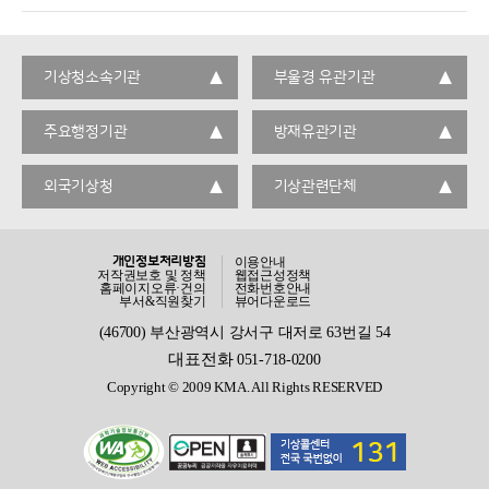
기상청소속기관
부울경 유관기관
주요행정기관
방재유관기관
외국기상청
기상관련단체
개인정보처리방침
이용안내
저작권보호 및 정책
웹접근성정책
홈페이지오류·건의
전화번호안내
부서&직원찾기
뷰어다운로드
(46700) 부산광역시 강서구 대저로 63번길 54
대표전화
051-718-0200
Copyright © 2009 KMA. All Rights RESERVED