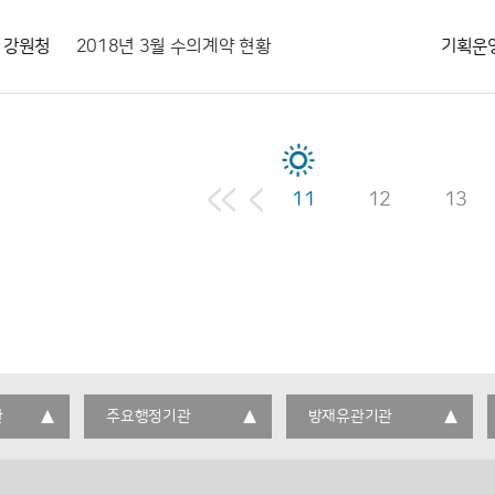
강원청
2018년 3월 수의계약 현황
기획운
11
12
13
관
주요행정기관
방재유관기관