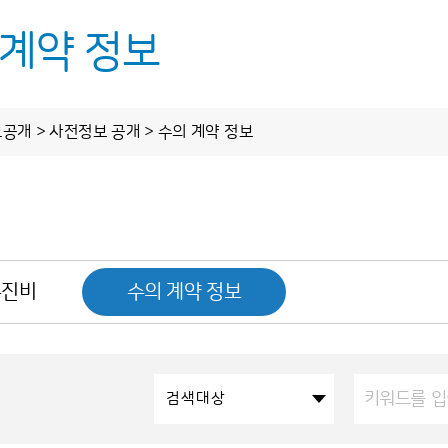
 계약 정보
보공개 > 사전정보 공개 > 수의 계약 정보
업무
정보 공개
알림·소식
정보공개제도 안내
공지사항
정보공개 청구
보도자료
, 여행하Go
사전정보 공개
추진비
수의 계약 정보
스업무
업무추진비
 자료실
수의 계약 정보
주 날씨정리
검색대상