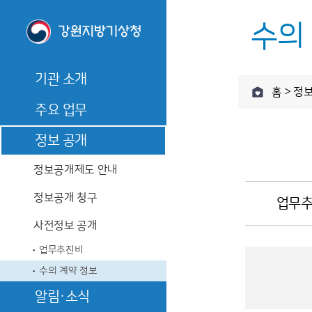
수의
기관 소개
홈 > 정
기관 소개
주요 
기관장 소개
주요 업무
기관장 인사말
관측업무
정보 공개
기관장 소개
관측업무
역대기관장
기관장 인사말
예보업무
정보공개제도 안내
예보업무
기관장과의 대화
역대기관장
날씨보Go, 여행하Go
날씨보Go
정보공개 청구
기관 연혁
업무
기관장과의 대화
기후서비스업무
기후서비
사전정보 공개
조직·직원
기관 연혁
강원 기후
강원 기후 자료실
업무추진비
찾아오시는 길
조직·직원
강원 지난
강원 지난주 날씨정리
수의 계약 정보
찾아오시는 길
알림·소식