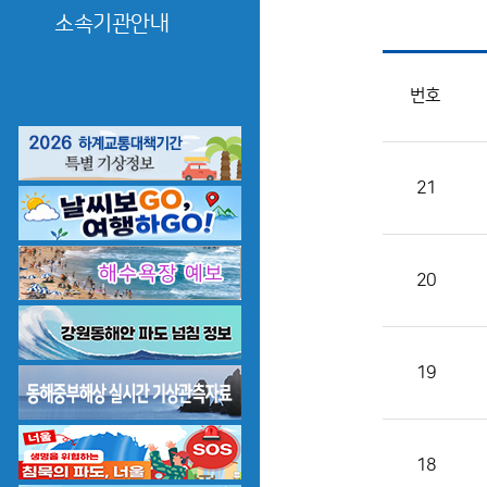
공지사항
소속기관안내
보도자료
춘천기상대
번호
21
20
19
18