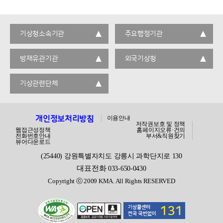
기상청소속기관
주요행정기관
방재유관기관
외국기상청
기상관련단체
개인정보처리방침
이용안내
저작권보호 및 정책
웹접근성정책
홈페이지오류·건의
전화번호안내
부서&직원찾기
뷰어다운로드
(25440) 강원특별자치도 강릉시 과학단지로 130
대표전화
033-650-0430
Copyright ⓒ 2009 KMA. All Rights RESERVED