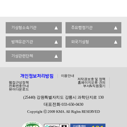
기상청소속기관
주요행정기관
방재유관기관
외국기상청
기상관련단체
개인정보처리방침
이용안내
저작권보호 및 정책
웹접근성정책
홈페이지오류·건의
전화번호안내
부서&직원찾기
뷰어다운로드
(25440) 강원특별자치도 강릉시 과학단지로 130
대표전화
033-650-0430
Copyright ⓒ 2009 KMA. All Rights RESERVED