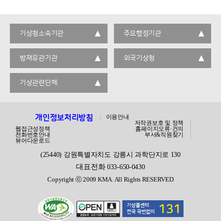
기상청소속기관
주요행정기관
방재유관기관
외국기상청
기상관련단체
개인정보처리방침
이용안내
저작권보호 및 정책
웹접근성정책
홈페이지오류·건의
전화번호안내
부서&직원찾기
뷰어다운로드
(25440) 강원특별자치도 강릉시 과학단지로 130
대표전화
033-650-0430
Copyright ⓒ 2009 KMA. All Rights RESERVED