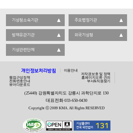
기상청소속기관
주요행정기관
방재유관기관
외국기상청
기상관련단체
개인정보처리방침
이용안내
저작권보호 및 정책
웹접근성정책
홈페이지오류·건의
전화번호안내
부서&직원찾기
뷰어다운로드
(25440) 강원특별자치도 강릉시 과학단지로 130
대표전화
033-650-0430
Copyright ⓒ 2009 KMA. All Rights RESERVED