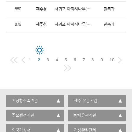
880
제주청
서귀포 아까시나무(개화) 관측
관측과
879
제주청
서귀포 아까시나무(발아) 관측
관측과
1
2
3
4
5
6
7
8
9
10
기상청소속기관
제주 유관기관
주요행정기관
방재유관기관
외국기상청
기상관련단체