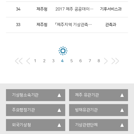
34
제주청
2017 제주 공공데이터 활용 창업경진대회
기후서비스과
33
제주청
「제주지역 기상관측동아리」 3월 우수 제보 내용 선정 결과 알림
관측과
1
2
3
4
5
6
7
8
기상청소속기관
제주 유관기관
주요행정기관
방재유관기관
외국기상청
기상관련단체