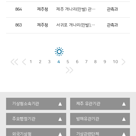
864
제주청
제주 개나리(만발) 관측(20260326)
관측과
863
제주청
서귀포 개나리(만발), 벚나무(발아) 관측(20260325)
관측과
1
2
3
4
5
6
7
8
9
10
기상청소속기관
제주 유관기관
주요행정기관
방재유관기관
외국기상청
기상관련단체