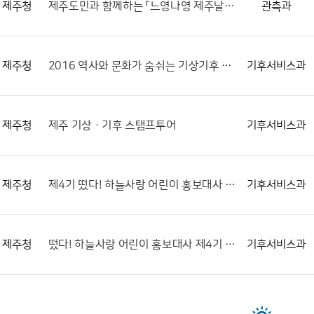
제주청
제주도민과 함께하는 「느영나영 제주날씨 구경해보게 마씸」
관측과
제주청
2016 역사와 문화가 숨쉬는 기상기후 사진전
기후서비스과
제주청
제주 기상 · 기후 스탬프투어
기후서비스과
제주청
제4기 떴다! 하늘사랑 어린이 홍보대사 심사 및 선발 결과
기후서비스과
제주청
떴다! 하늘사랑 어린이 홍보대사 제4기 모집
기후서비스과