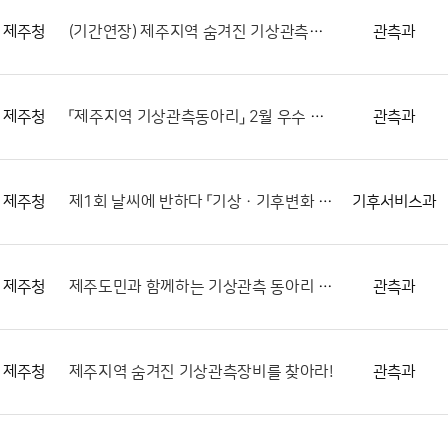
제주청
(기간연장) 제주지역 숨겨진 기상관측장비(AWS)를 찾아라!
관측과
제주청
「제주지역 기상관측동아리」 2월 우수 제보 내용 선정 결과 알림
관측과
제주청
제1회 날씨에 반하다 「기상 · 기후변화 캘리그라피 공모전」
기후서비스과
제주청
제주도민과 함께하는 기상관측 동아리 활동 「느영나영 제주날씨 구경해보게 마씸」
관측과
제주청
제주지역 숨겨진 기상관측장비를 찾아라!
관측과