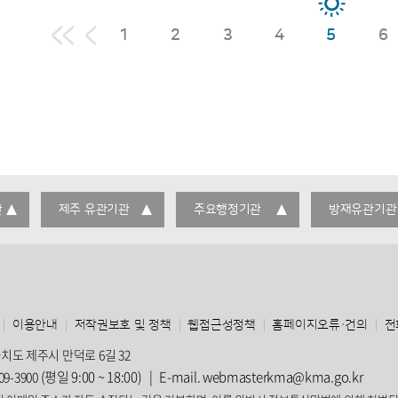
1
2
3
4
5
6
관
제주 유관기관
주요행정기관
방재유관기관
이용안내
저작권보호 및 정책
웹접근성정책
홈페이지오류·건의
전
자치도 제주시 만덕로 6길 32
(평일 9:00 ~ 18:00)
|
E-mail. webmasterkma@kma.go.kr
09-3900