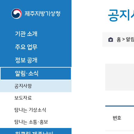
공지
기관 소개
홈 > 알
기관 소개
주요 업무
기관장 소개
주요 업무
기관장 인사말
관측업무
정보 공개
기관장 소개
관측업무
역대기관장
기관장 인사말
예보업무
정보공개제도 안내
알림·소식
예보업무
기관장과의 대화
역대기관장
기후서비스 업무
정보공개 청구
기후서비스 업무
기관 연혁
공지사항
기관장과의 대화
사전정보 공개
조직·직원
기관 연혁
보도자료
업무추진비
찾아오시는 길
조직·직원
탐나는 기상소식
수의 계약 정보
번호
찾아오시는 길
탐나는 소통·홍보
상품권 구매현황