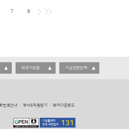
7
8
외국기상청
기상관련단체
화번호안내
부서&직원찾기
뷰어다운로드