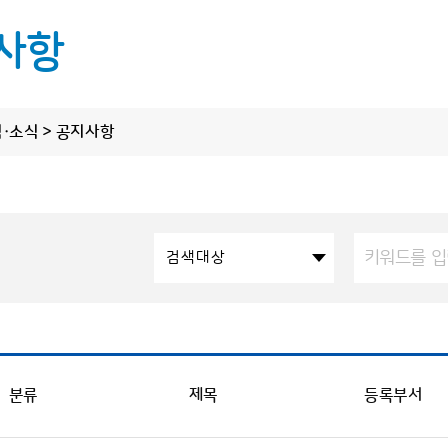
사항
림·소식 > 공지사항
정보 공개
알림·소식
원클릭 제
씨
정보공개제도 안내
공지사항
정보공개 청구
보도자료
한라산·오름·올
검색대상
사전정보 공개
탐나는 기상소식
도로날
업무추진비
탐나는 소통·홍보
수의 계약 정보
바다날
상품권 구매현황
분류
제목
등록부서
상세한 날