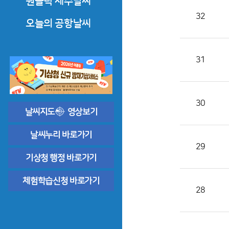
원클릭 제주날씨
32
한라산·오름·올레·둘레길
오늘의 공항날씨
도로날씨
제주공항날씨
31
바다날씨
공항기상정보
상세한 날씨해설
30
날씨지도
영상보기
날씨누리 바로가기
29
기상청 행정 바로가기
체험학습신청 바로가기
28