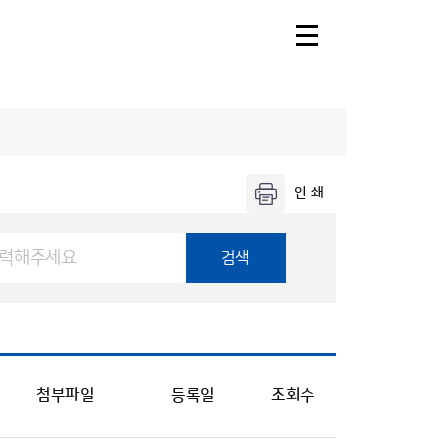
주날
오늘의 공항날
씨
제주공항날씨
레·둘레길
검색
공항기상정보
씨
씨
날씨누리
첨부파일
등록일
조회수
씨해설
기상청 행정