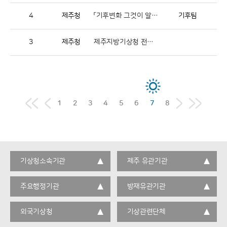
4
제주청
「기후변화 그것이 알고 싶다」퀴즈 이벤트!!
기후팀
3
제주청
제주지방기상청 전입희망자 모집 공고
1
2
3
4
5
6
7
8
기상청소속기관
제주 유관기관
주요행정기관
방재유관기관
외국기상청
기상관련단체