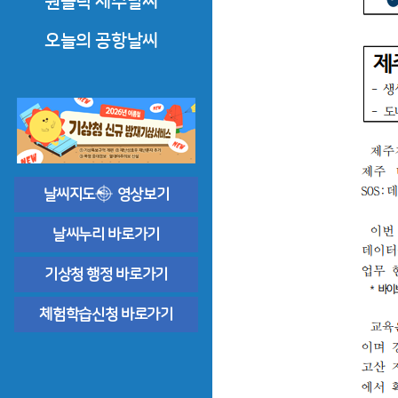
원클릭 제주날씨
한라산·오름·올레·둘레길
오늘의 공항날씨
도로날씨
제주공항날씨
바다날씨
공항기상정보
상세한 날씨해설
날씨지도
영상보기
날씨누리 바로가기
기상청 행정 바로가기
체험학습신청 바로가기