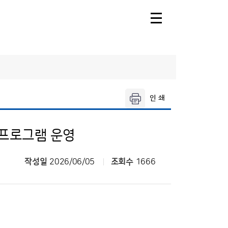
주날
오늘의 공항날
씨
제주공항날씨
레·둘레길
 프로그램 운영
공항기상정보
씨
작성일
2026/06/05
조회수
1666
씨
날씨누리
씨해설
기상청 행정