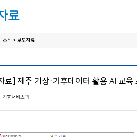
자료
림·소식 > 보도자료
정보 공개
알림·소식
원클릭 제
씨
정보공개제도 안내
공지사항
정보공개 청구
보도자료
한라산·오름·올
자료] 제주 기상·기후데이터 활용 AI 교육
사전정보 공개
탐나는 기상소식
도로날
업무추진비
기후서비스과
탐나는 소통·홍보
수의 계약 정보
바다날
상품권 구매현황
상세한 날