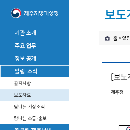
보도
기관 소개
홈 > 알
기관 소개
주요 업무
기관장 소개
주요 업무
기관장 인사말
관측업무
정보 공개
기관장 소개
관측업무
역대기관장
기관장 인사말
예보업무
정보공개제도 안내
알림·소식
예보업무
기관장과의 대화
[보도
역대기관장
기후서비스 업무
정보공개 청구
기후서비스 업무
기관 연혁
공지사항
기관장과의 대화
제주청
사전정보 공개
조직·직원
기관 연혁
보도자료
업무추진비
찾아오시는 길
조직·직원
탐나는 기상소식
수의 계약 정보
찾아오시는 길
탐나는 소통·홍보
상품권 구매현황