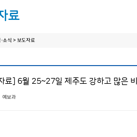
자료
림·소식 > 보도자료
정보 공개
알림·소식
원클릭 제
씨
정보공개제도 안내
공지사항
정보공개 청구
보도자료
한라산·오름·올
자료] 6월 25~27일 제주도 강하고 많은 
사전정보 공개
탐나는 기상소식
도로날
업무추진비
예보과
탐나는 소통·홍보
수의 계약 정보
바다날
상품권 구매현황
상세한 날