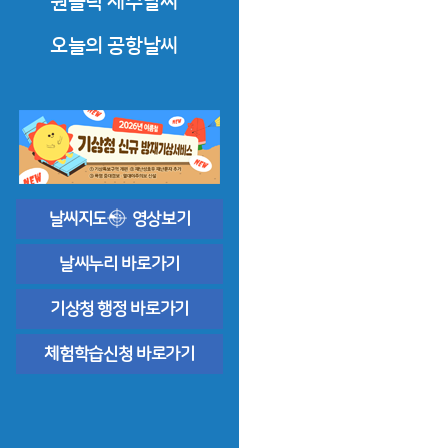
원클릭 제주날씨
한라산·오름·올레·둘레길
오늘의 공항날씨
도로날씨
제주공항날씨
바다날씨
공항기상정보
상세한 날씨해설
날씨지도
영상보기
날씨누리 바로가기
기상청 행정 바로가기
체험학습신청 바로가기