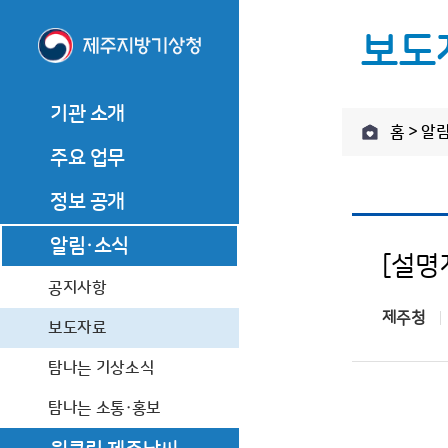
보도
기관 소개
홈 > 알
기관 소개
주요 업무
기관장 소개
주요 업무
기관장 인사말
관측업무
정보 공개
기관장 소개
관측업무
역대기관장
기관장 인사말
예보업무
정보공개제도 안내
알림·소식
예보업무
기관장과의 대화
[설명
역대기관장
기후서비스 업무
정보공개 청구
기후서비스 업무
기관 연혁
공지사항
기관장과의 대화
제주청
사전정보 공개
조직·직원
기관 연혁
보도자료
업무추진비
찾아오시는 길
조직·직원
탐나는 기상소식
수의 계약 정보
찾아오시는 길
탐나는 소통·홍보
상품권 구매현황