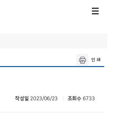
주날
오늘의 공항날
씨
제주공항날씨
레·둘레길
비
공항기상정보
씨
작성일
2023/06/23
조회수
6733
씨
날씨누리
씨해설
기상청 행정