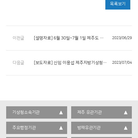
목록보기
이전글
[설명자료] 6월 30일~7월 1일 제주도 강하고 많은 비, 강풍.풍랑 유의
2023/06/29
다음글
[보도자료] 신임 이용섭 제주지방기상청장 취임
2023/07/04
기상청소속기관
제주 유관기관
주요행정기관
방재유관기관