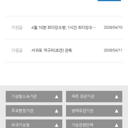
이전글
4월 10분 최다강수량, 1시간 최다강수량 극값 경신(4.9.)
2026/04/10
다음글
서귀포 개구리(초견) 관측
2026/04/11
기상청소속기관
제주 유관기관
주요행정기관
방재유관기관
외국기상청
기상관련단체