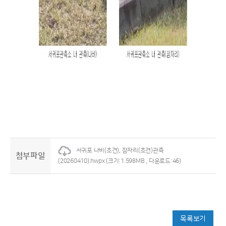
서귀포 나비(초견), 잠자리(초견)관측
첨부파일
(20260410).hwpx
(크기:1.598MB , 다운로드:46)
목록보기