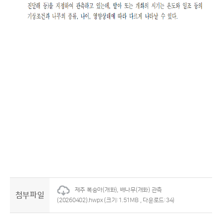
제주 복숭아(개화), 배나무(개화) 관측
첨부파일
(20260402).hwpx
(크기:1.51MB , 다운로드:34)