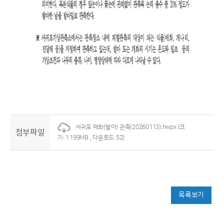
서귀포 매화(발아) 관측(20260113).hwpx
(크
첨부파일
기:1.199MB , 다운로드:52)
목록보기