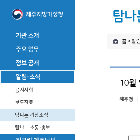
탐나
기관 소개
홈 > 알
기관 소개
주요 업무
기관장 소개
주요 업무
기관장 인사말
관측업무
정보 공개
기관장 소개
관측업무
역대기관장
기관장 인사말
예보업무
정보공개제도 안내
알림·소식
예보업무
기관장과의 대화
10월
역대기관장
기후서비스 업무
정보공개 청구
기후서비스 업무
기관 연혁
공지사항
기관장과의 대화
제주청
사전정보 공개
조직·직원
기관 연혁
보도자료
업무추진비
찾아오시는 길
조직·직원
탐나는 기상소식
수의 계약 정보
찾아오시는 길
탐나는 소통·홍보
상품권 구매현황