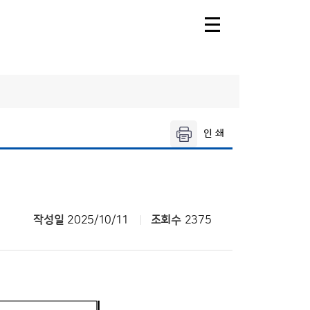
주날
오늘의 공항날
씨
제주공항날씨
레·둘레길
공항기상정보
씨
작성일
2025/10/11
조회수
2375
씨
날씨누리
씨해설
기상청 행정