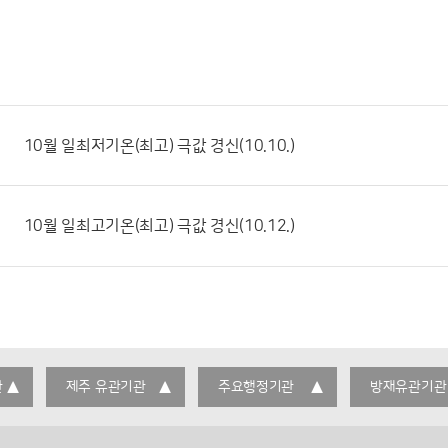
10월 일최저기온(최고) 극값 경신(10.10.)
10월 일최고기온(최고) 극값 경신(10.12.)
관
제주 유관기관
주요행정기관
방재유관기관