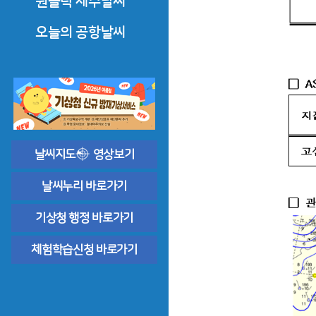
원클릭 제주날씨
한라산·오름·올레·둘레길
오늘의 공항날씨
도로날씨
제주공항날씨
바다날씨
공항기상정보
상세한 날씨해설
날씨지도
영상보기
날씨누리 바로가기
기상청 행정 바로가기
체험학습신청 바로가기