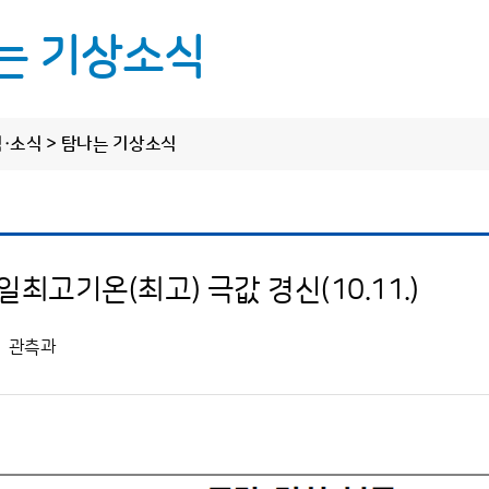
는 기상소식
림·소식 > 탐나는 기상소식
정보 공개
알림·소식
원클릭 제
씨
정보공개제도 안내
공지사항
정보공개 청구
보도자료
한라산·오름·올
 일최고기온(최고) 극값 경신(10.11.)
사전정보 공개
탐나는 기상소식
도로날
업무추진비
관측과
탐나는 소통·홍보
수의 계약 정보
바다날
상품권 구매현황
상세한 날