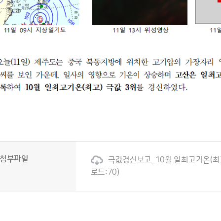
첨부파일
극값경신보고_10월 일최고기온(최고)(2
로드:70)