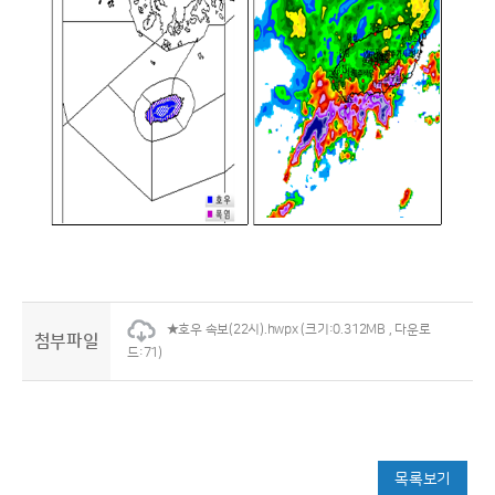
★호우 속보(22시).hwpx
(크기:0.312MB , 다운로
첨부파일
드:71)
목록보기