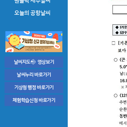
원클릭 제주날씨
한라산·오름·올레·둘레길
오늘의 공항날씨
도로날씨
제주공항날씨
바다날씨
공항기상정보
상세한 날씨해설
날씨지도
영상보기
날씨누리 바로가기
기상청 행정 바로가기
체험학습신청 바로가기