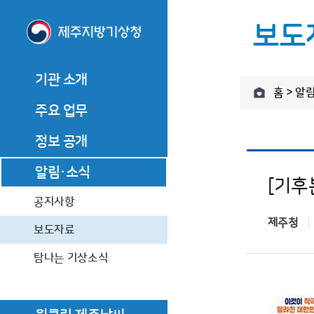
보도
기관 소개
홈 > 알
기관 소개
주요 업무
기관장 소개
주요 업무
기관장 인사말
관측업무
정보 공개
기관장 소개
관측업무
역대기관장
기관장 인사말
예보업무
정보공개제도 안내
알림·소식
예보업무
기관장과의 대화
[기후
역대기관장
기후서비스 업무
정보공개 청구
기후서비스 업무
기관 연혁
공지사항
기관장과의 대화
제주청
사전정보 공개
조직·직원
기관 연혁
보도자료
업무추진비
찾아오시는 길
조직·직원
탐나는 기상소식
수의 계약 정보
찾아오시는 길
상품권 구매현황