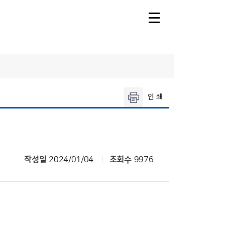
주날
오늘의 공항날
씨
제주공항날씨
레·둘레길
공항기상정보
씨
작성일
2024/01/04
조회수
9976
씨
날씨누리
씨해설
기상청 행정