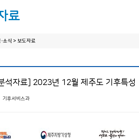
자료
림·소식 > 보도자료
정보 공개
알림·소식
원클릭 제
씨
정보공개제도 안내
공지사항
정보공개 청구
보도자료
한라산·오름·올
분석자료] 2023년 12월 제주도 기후특성
사전정보 공개
탐나는 기상소식
도로날
업무추진비
기후서비스과
수의 계약 정보
바다날
상품권 구매현황
상세한 날