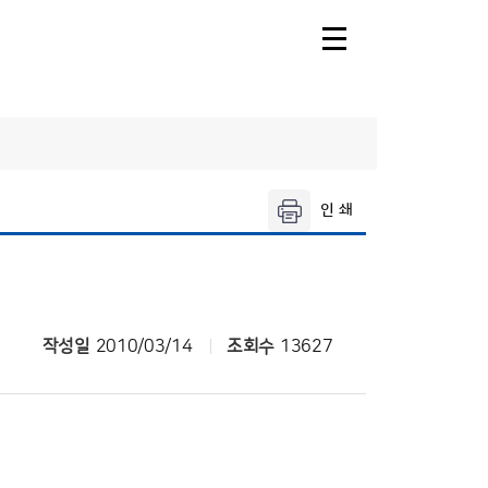
주날
오늘의 공항날
씨
제주공항날씨
레·둘레길
공항기상정보
씨
작성일
2010/03/14
조회수
13627
씨
날씨누리
씨해설
기상청 행정