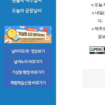
원클릭 제주날씨
o 오늘
한라산·오름·올레·둘레길
오늘의 공항날씨
o 내일
도로날씨
제주공항날씨
다.
o 제주
바다날씨
공항기상정보
경보
상세한 날씨해설
날씨지도
영상보기
날씨누리 바로가기
기상청 행정 바로가기
체험학습신청 바로가기