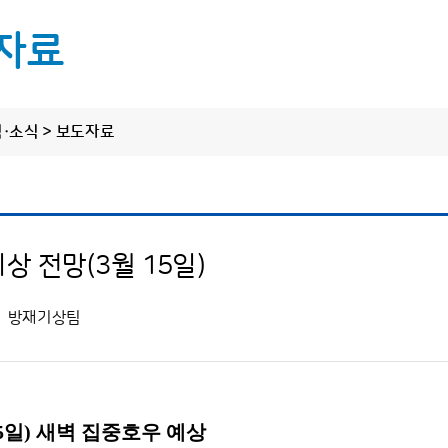
자료
림·소식 > 보도자료
정보 공개
알림·소식
원클릭 제
씨
정보공개제도 안내
공지사항
정보공개 청구
보도자료
한라산·오름·올
상 전망(3월 15일)
사전정보 공개
탐나는 기상소식
도로날
업무추진비
방재기상팀
탐나는 소통·홍보
수의 계약 정보
바다날
상품권 구매현황
상세한 날
5일) 새벽 집중호우 예상