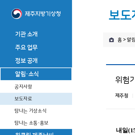
보도
기관 소개
홈 > 알
기관 소개
주요 업무
기관장 소개
주요 업무
기관장 인사말
관측업무
정보 공개
기관장 소개
관측업무
역대기관장
기관장 인사말
예보업무
정보공개제도 안내
알림·소식
예보업무
기관장과의 대화
위험기
역대기관장
기후서비스 업무
정보공개 청구
기후서비스 업무
기관 연혁
공지사항
기관장과의 대화
제주청
사전정보 공개
조직·직원
기관 연혁
보도자료
업무추진비
찾아오시는 길
조직·직원
탐나는 기상소식
수의 계약 정보
찾아오시는 길
탐나는 소통·홍보
상품권 구매현황
내일(1