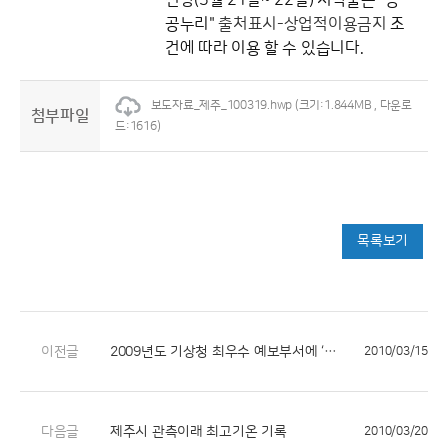
전망(3월 21일~ 22일)
저작물은 "공
공누리"
출처표시-상업적이용금지
조
건에 따라 이용 할 수 있습니다.
보도자료_제주_100319.hwp
(크기:1.844MB , 다운로
첨부파일
드:1616)
목록보기
이전글
2009년도 기상청 최우수 예보부서에 ‘제주지방기상청’ 선정
2010/03/15
다음글
제주시 관측이래 최고기온 기록
2010/03/20