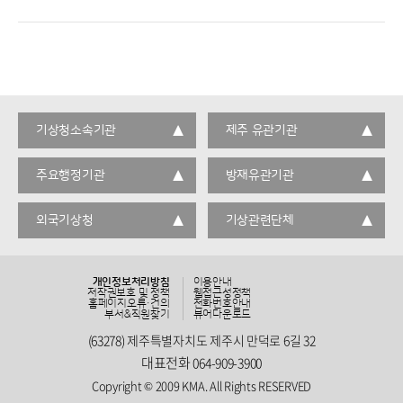
기상청소속기관
제주 유관기관
주요행정기관
방재유관기관
외국기상청
기상관련단체
개인정보처리방침
이용안내
저작권보호 및 정책
웹접근성정책
홈페이지오류·건의
전화번호안내
부서&직원찾기
뷰어다운로드
(63278) 제주특별자치도 제주시 만덕로 6길 32
대표전화
064-909-3900
Copyright © 2009 KMA. All Rights RESERVED