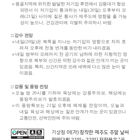
o 몽골지역에 위치한 발달한 저기압 후면에서 강풍대가 형성
되면서
이 저기압이 통과하는 내일(20일) 오후부터 모
레(21일) 사이에 짙은 황사가
제주도에 영향을 줄 가능
성이 높으니, 건강관리에 각별히 주의하시 바람.
□ 강수 전망
o
내일(20일)은 북쪽을 지나는 저기압의 영향으로 차차 흐
려져 오후에 천둥
번개를 동반한 비가 내리겠음.
o
내일 밤부터 모레까지 찬 공기의 남하에 의한 지형적인 영
향으로 북부와
산간은 약한 강수와 짙은 안개가 끼는 곳이
있겠음.
특히, 산간지역은 모레 새벽에 다소 많은 눈이 쌓
이겠음.
□ 강풍 및 풍랑 전망
o
오늘 밤 20시를 기하여 육상에는 강풍주의보, 해상에는
풍랑주의보가 발효
되겠음.
o
이 풍랑특보는 21일 오후에 해제될 전망이며, 오늘과
내일 육상과 해상에는
짙은 안개가 끼는 곳이 있겠으니
교통안전, 선박안전에 주의 바람.
기상청
이(가) 창작한
제주도 주말 날씨