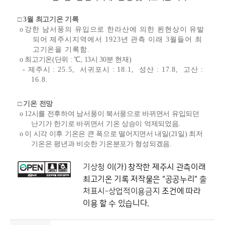
□ 3월 최고기온 기록
o
강한 남서풍의 유입으로 한라산에 의한 푄현상이 유발
되어 제주시지역에서 1923년 관측 이래 3월들어 최
고기온을 기록함
.
o 최고기온(단위 : ℃, 13시 30분 현재)
- 제주시 : 25.5, 서귀포시 : 18.1, 성산 : 17.8, 고산 :
16.8.
□ 기온 전망
o 12시를 전후하여 남서풍이 북서풍으로 바뀌면서 유입되던
난기가 한기로 바뀌면서 기온 상승이 억제되었음.
o 이 시각 이후 기온은 큰 폭으로 떨어지면서 내일(21일) 최저
기온은 평년과 비슷한 기온분포가 형성되겠음.
기상청
이(가) 창작한
제주시 관측이래
최고기온 기록
저작물은 "공공누리"
출
처표시-상업적이용금지
조건에 따라
이용 할 수 있습니다.