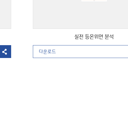
실전 등온위면 분석
다운로드