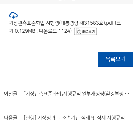
기상관측표준화법 시행령(대통령령 제31583호).pdf (크
기:0.129MB , 다운로드:1124)
목록보기
이전글
「기상관측표준화법」시행규칙 일부개정령(환경부령 제912호) 공포
다음글
[현행] 기상청과 그 소속기관 직제 및 직제 시행규칙