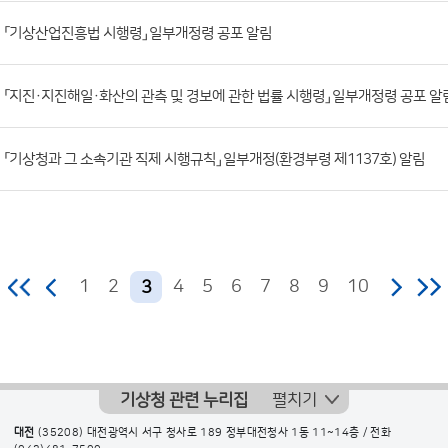
조
「기상산업진흥법 시행령」 일부개정령 공포 알림
회
수)
「지진·지진해일·화산의 관측 및 경보에 관한 법률 시행령」 일부개정령 공포 알
「기상청과 그 소속기관 직제 시행규칙」 일부개정(환경부령 제1137호) 알림
1
2
4
5
6
7
8
9
10
3
기상청 관련 누리집
펼치기
대전
(35208) 대전광역시 서구 청사로 189 정부대전청사 1동 11~14층 / 전화