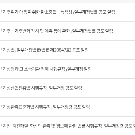
소
관
법
령
게
시
판
「기후위기 대응을 위한 탄소중립ㆍ녹색성」 일부개정법률 공포 알림
목
록
(번
호,
「기후ㆍ기후변화 감시 및 예측 등에 관한」 일부개정법률 공포 알림
제
목,
「기상법」 일부개정법률(법률 제20847호) 공포 알림
등
록
부
「기상청과 그 소속기관 직제 시행규칙」 일부개정 알림
서,
첨
「기상산업진흥법 시행규칙」 일부개정 공포 알림
부
파
「기상관측표준화법 시행규칙」 일부개정령 공포 알림
일,
등
록
「지진·지진해일·화산의 관측 및 경보에 관한 법률 시행규칙」 일부개정령 공포 
일,