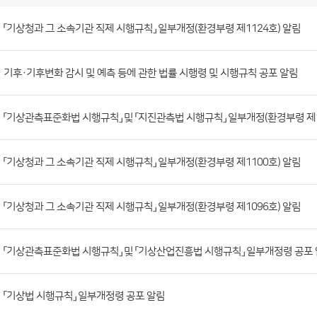
소
관
법
령
게
시
판
「기상청과 그 소속기관 직제 시행규칙」 일부개정(환경부령 제1124호) 알림
목
록
(번
호,
기후·기후변화 감시 및 예측 등에 관한 법률 시행령 및 시행규칙 공포 알림
제
목,
「기상관측표준화법 시행규칙」 및 「지진관측법 시행규칙」 일부개정(환경부령 제1
등
록
부
「기상청과 그 소속기관 직제 시행규칙」 일부개정(환경부령 제1100호) 알림
서,
첨
「기상청과 그 소속기관 직제 시행규칙」 일부개정(환경부령 제1096호) 알림
부
파
「기상관측표준화법 시행규칙」 및 「기상산업진흥법 시행규칙」 일부개정령 공포
일,
등
록
「기상법 시행규칙」 일부개정령 공포 알림
일,