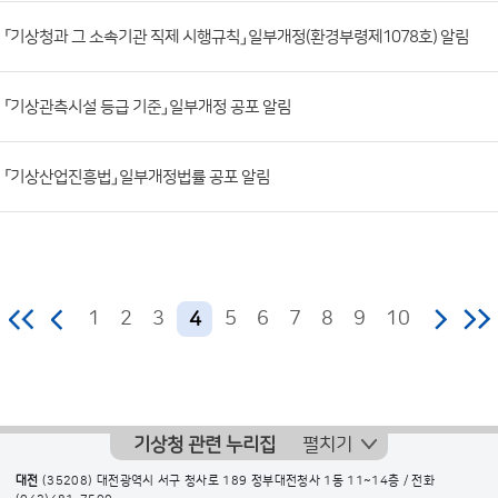
조
「기상청과 그 소속기관 직제 시행규칙」 일부개정(환경부령제1078호) 알림
회
수)
「기상관측시설 등급 기준」 일부개정 공포 알림
「기상산업진흥법」 일부개정법률 공포 알림
1
2
3
5
6
7
8
9
10
4
기상청 관련 누리집
펼치기
대전
(35208) 대전광역시 서구 청사로 189 정부대전청사 1동 11~14층 / 전화