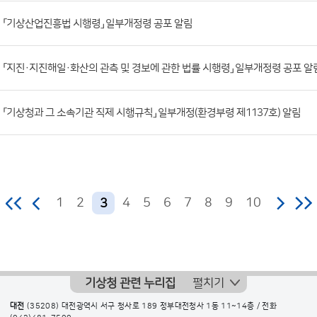
조
「기상산업진흥법 시행령」 일부개정령 공포 알림
회
수)
「지진·지진해일·화산의 관측 및 경보에 관한 법률 시행령」 일부개정령 공포 알
「기상청과 그 소속기관 직제 시행규칙」 일부개정(환경부령 제1137호) 알림
1
2
4
5
6
7
8
9
10
3
기상청 관련 누리집
펼치기
대전
(35208) 대전광역시 서구 청사로 189 정부대전청사 1동 11~14층 / 전화