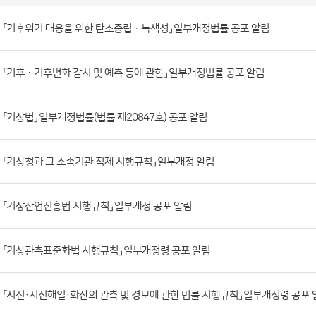
소
관
법
령
게
시
판
「기후위기 대응을 위한 탄소중립ㆍ녹색성」 일부개정법률 공포 알림
목
록
(번
호,
「기후ㆍ기후변화 감시 및 예측 등에 관한」 일부개정법률 공포 알림
제
목,
「기상법」 일부개정법률(법률 제20847호) 공포 알림
등
록
부
「기상청과 그 소속기관 직제 시행규칙」 일부개정 알림
서,
첨
「기상산업진흥법 시행규칙」 일부개정 공포 알림
부
파
「기상관측표준화법 시행규칙」 일부개정령 공포 알림
일,
등
록
「지진·지진해일·화산의 관측 및 경보에 관한 법률 시행규칙」 일부개정령 공포 
일,