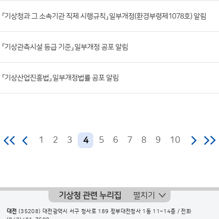
조
「기상청과 그 소속기관 직제 시행규칙」 일부개정(환경부령제1078호) 알림
회
수)
「기상관측시설 등급 기준」 일부개정 공포 알림
「기상산업진흥법」 일부개정법률 공포 알림
1
2
3
5
6
7
8
9
10
4
기상청 관련 누리집
펼치기
대전
(35208) 대전광역시 서구 청사로 189 정부대전청사 1동 11~14층 / 전화