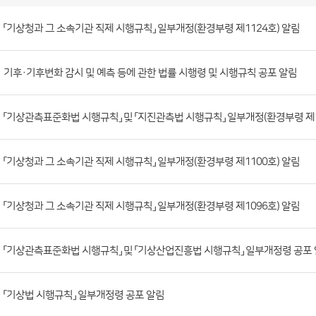
소
관
법
령
게
시
판
「기상청과 그 소속기관 직제 시행규칙」 일부개정(환경부령 제1124호) 알림
목
록
(번
호,
기후·기후변화 감시 및 예측 등에 관한 법률 시행령 및 시행규칙 공포 알림
제
목,
「기상관측표준화법 시행규칙」 및 「지진관측법 시행규칙」 일부개정(환경부령 제1
등
록
부
「기상청과 그 소속기관 직제 시행규칙」 일부개정(환경부령 제1100호) 알림
서,
첨
「기상청과 그 소속기관 직제 시행규칙」 일부개정(환경부령 제1096호) 알림
부
파
「기상관측표준화법 시행규칙」 및 「기상산업진흥법 시행규칙」 일부개정령 공포
일,
등
록
「기상법 시행규칙」 일부개정령 공포 알림
일,