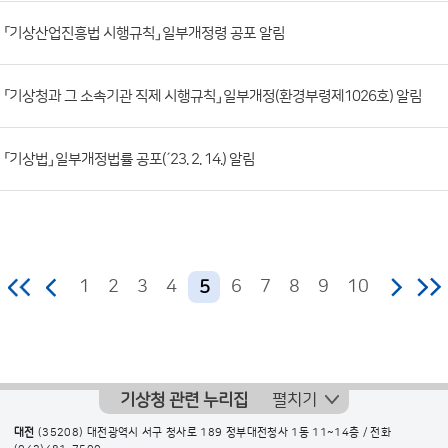
조
「기상산업진흥법 시행규칙」 일부개정령 공포 알림
회
수)
「기상청과 그 소속기관 직제 시행규칙」 일부개정(환경부령제1026호) 알림
「기상법」 일부개정법률 공포(´23. 2. 14.) 알림
1
2
3
4
6
7
8
9
10
5
기상청 관련 누리집
펼치기
대전
(35208) 대전광역시 서구 청사로 189 정부대전청사 1동 11~14층 / 전화