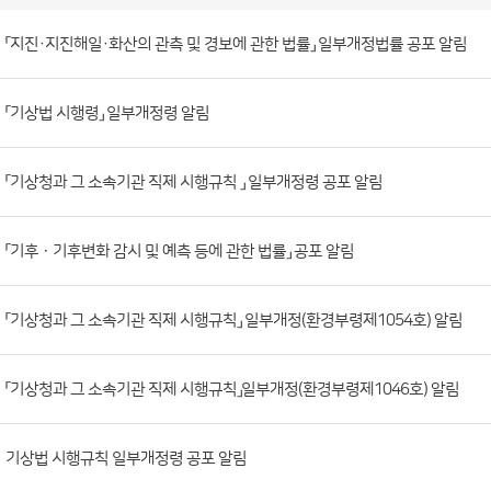
소
관
법
령
게
시
판
「지진·지진해일·화산의 관측 및 경보에 관한 법률」 일부개정법률 공포 알림
목
록
(번
호,
「기상법 시행령」 일부개정령 알림
제
목,
「기상청과 그 소속기관 직제 시행규칙 」 일부개정령 공포 알림
등
록
부
「기후ㆍ기후변화 감시 및 예측 등에 관한 법률」 공포 알림
서,
첨
「기상청과 그 소속기관 직제 시행규칙」 일부개정(환경부령제1054호) 알림
부
파
「기상청과 그 소속기관 직제 시행규칙」일부개정(환경부령제1046호) 알림
일,
등
록
기상법 시행규칙 일부개정령 공포 알림
일,