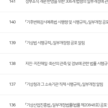
등
141
정부조직 개편 반영을 위한 306개 법령의 일부개정에 
록
일,
조
140
「기후변화감시예측법 시행령 및 시행규칙」 일부개정 공
회
수)
139
「기상법 시행규칙」 일부개정령 공포 알림
138
지진·지진해일·화산의 관측 및 경보에 관한 법률 시행규
137
「기상청과 그 소속기관 직제 시행규칙」 일부개정 알림
136
「기상산업진흥법」 일부개정법률(법률 제20848호) 공포