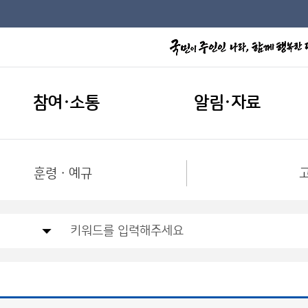
참여·소통
알림·자료
훈령ㆍ예규