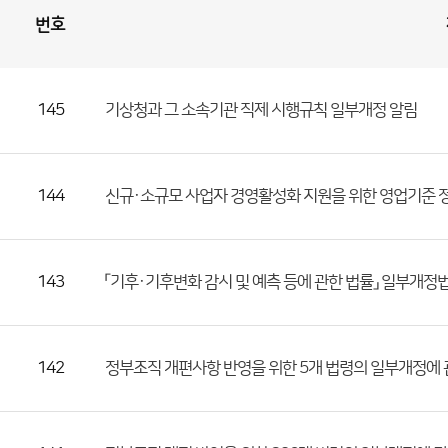
번호
소
관
법
령
게
시
판
목
록
145
기상청과 그 소속기관 직제 시행규칙 일부개정 알림
(번
호,
제
144
신규·소규모 사업자 경영활성화 지원을 위한 영업기준 정
목,
등
록
143
「기후·기후변화 감시 및 예측 등에 관한 법률」 일부개정
부
서,
첨
부
142
정부조직 개편사항 반영을 위한 5개 법령의 일부개정에
파
일,