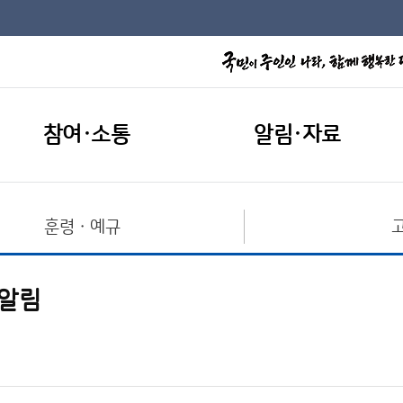
참여·소통
알림·자료
훈령ㆍ예규
 알림