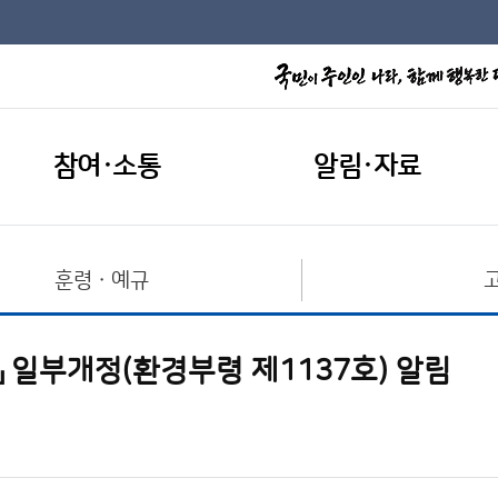
참여·소통
알림·자료
훈령ㆍ예규
 일부개정(환경부령 제1137호) 알림